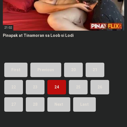
21:02
Pinapak at Tinamoran sa Loob si Lodi
First
Previous
20
21
22
23
24
25
26
27
28
Next
Last