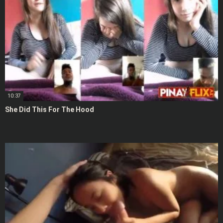
10:37
She Did This For The Hood