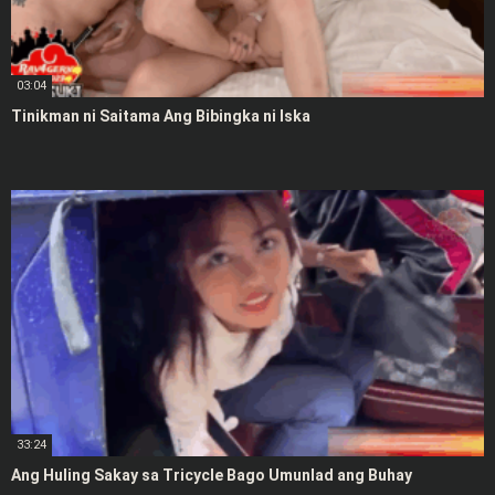
03:04
Tinikman ni Saitama Ang Bibingka ni Iska
33:24
Ang Huling Sakay sa Tricycle Bago Umunlad ang Buhay