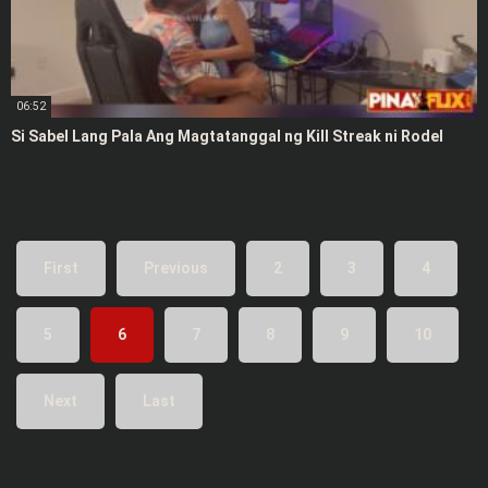
06:52
Si Sabel Lang Pala Ang Magtatanggal ng Kill Streak ni Rodel
First
Previous
2
3
4
5
6
7
8
9
10
Next
Last