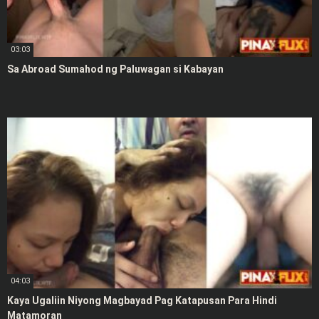
03:03
Sa Abroad Sumahod ng Paluwagan si Kabayan
04:03
Kaya Ugaliin Niyong Magbayad Pag Katapusan Para Hindi
Matamoran