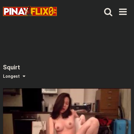
Skip
to
content
Squirt
Longest