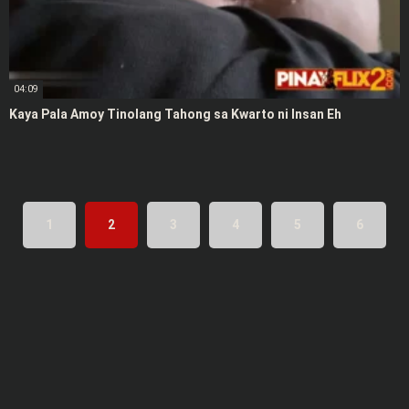
04:09
Kaya Pala Amoy Tinolang Tahong sa Kwarto ni Insan Eh
1
2
3
4
5
6