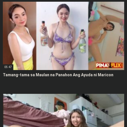
05:47
Tamang-tama sa Maulan na Panahon Ang Ayuda ni Maricon