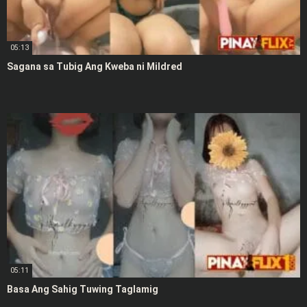
05:13
Sagana sa Tubig Ang Kweba ni Mildred
05:11
Basa Ang Sahig Tuwing Taglamig