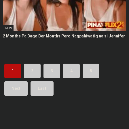
13:49
2 Months Pa Bago Ber Months Pero Nagpahiwatig na si Jennifer
1
2
3
4
5
Next
Last