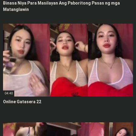
Binasa Niya Para Masilayan Ang Paboritong Pasas ng mga
Matanglawin
04:40
Online Gatasera 22