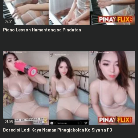
02:21
Piano Lesson Humantong sa Pindutan
01:58
Bored si Lodi Kaya Naman Pinagjakolan Ko Siya sa FB