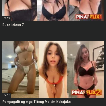
00:59
Bukolicious 7
04:13
Pampagalit ng mga Titeng Maitim Kakajaks