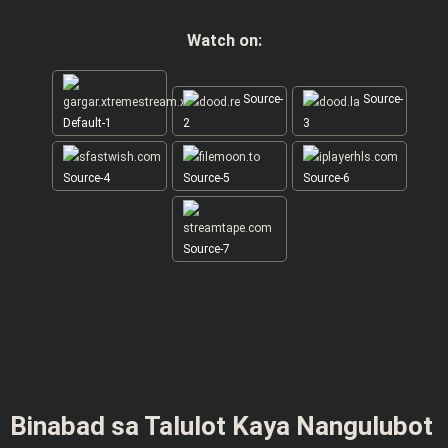
Watch on:
Source-
Source-
Default-1
2
3
Source-4
Source-5
Source-6
Source-7
Binabad sa Talulot Kaya Nangulubot