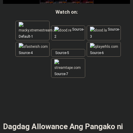
Watch on:
Source-
Source-
Default-1
2
3
Source-4
Source-5
Source-6
Source-7
Dagdag Allowance Ang Pangako ni