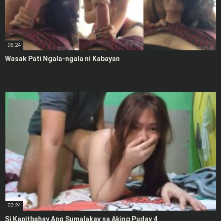
06:24
Wasak Pati Ngala-ngala ni Kabayan
03:24
Si Kapitbahay Ang Sumalakay sa Aking Puday 4