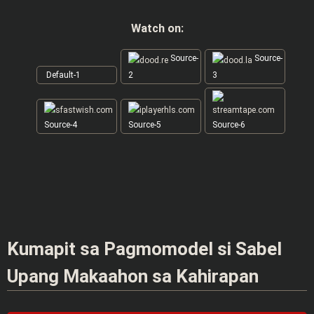
Watch on:
Source-
Source-
Default-1
2
3
Source-4
Source-5
Source-6
Kumapit sa Pagmomodel si Sabel
Upang Makaahon sa Kahirapan