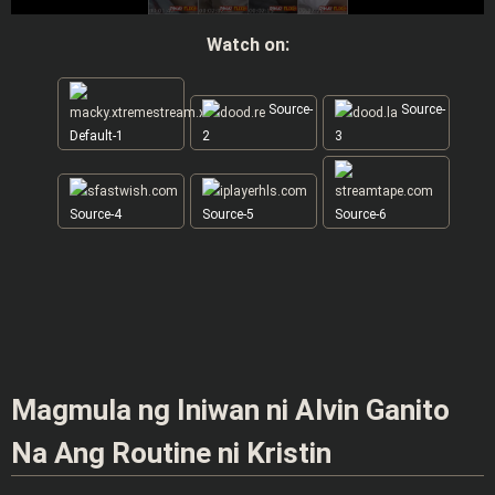
Watch on:
Source-
Source-
Default-1
2
3
Source-4
Source-5
Source-6
Magmula ng Iniwan ni Alvin Ganito
Na Ang Routine ni Kristin