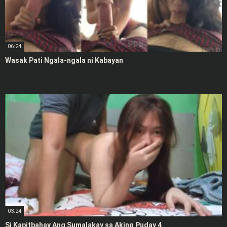
06:24
Wasak Pati Ngala-ngala ni Kabayan
03:24
Si Kapitbahay Ang Sumalakay sa Aking Puday 4