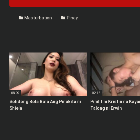
Masturbation
Pinay
08:09
02:13
Solidong Bola Bola Ang Pinakita ni
Pinilit ni Kristin na Kay
Shiela
Talong ni Erwin