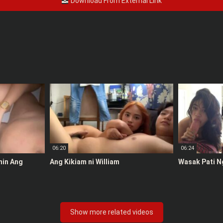
Download From External Link
06:20
06:24
anin Ang
Ang Kikiam ni William
Wasak Pati N
Show more related videos