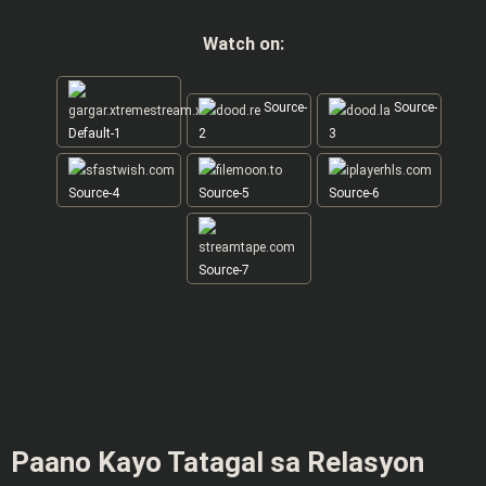
Watch on:
Source-
Source-
Default-1
2
3
Source-4
Source-5
Source-6
Source-7
Paano Kayo Tatagal sa Relasyon