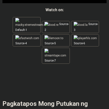
Watch on:
Source-
Source-
Default-1
2
3
Source-4
Source-5
Source-6
Source-7
Pagkatapos Mong Putukan ng