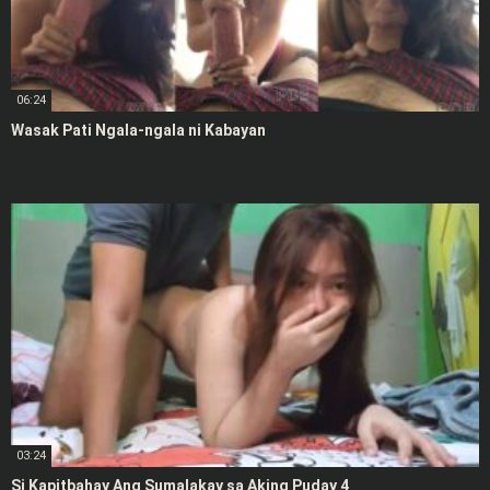
06:24
Wasak Pati Ngala-ngala ni Kabayan
03:24
Si Kapitbahay Ang Sumalakay sa Aking Puday 4