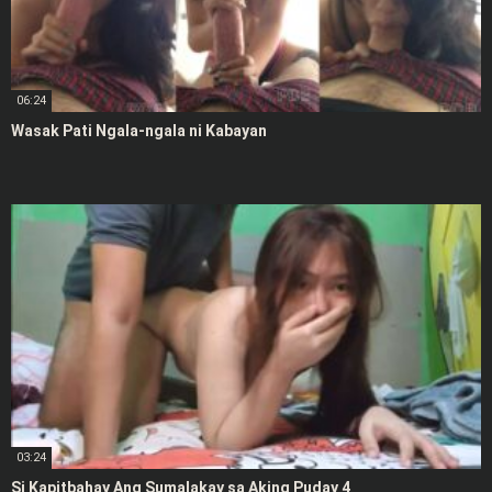
06:24
Wasak Pati Ngala-ngala ni Kabayan
03:24
Si Kapitbahay Ang Sumalakay sa Aking Puday 4