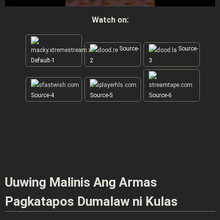
Watch on:
Source-
Source-
Default-1
2
3
Source-4
Source-5
Source-6
Uuwing Malinis Ang Armas
Pagkatapos Dumalaw ni Kulas