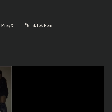
PinayX
TikTok Porn