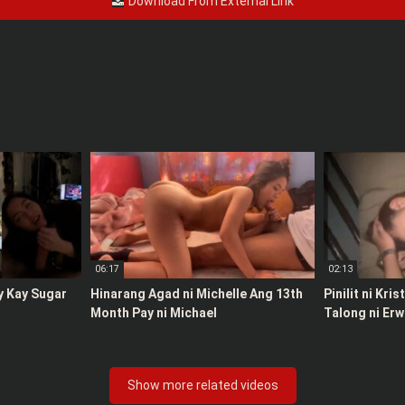
Download From External Link
06:17
02:13
y Kay Sugar
Hinarang Agad ni Michelle Ang 13th
Pinilit ni Kri
Month Pay ni Michael
Talong ni Erw
Show more related videos