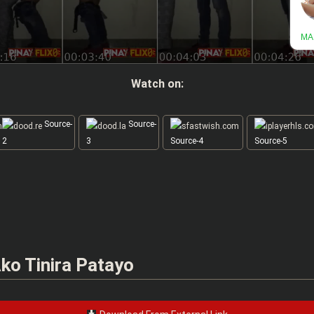
Watch on:
Source-
Source-
2
3
Source-4
Source-5
ko Tinira Patayo