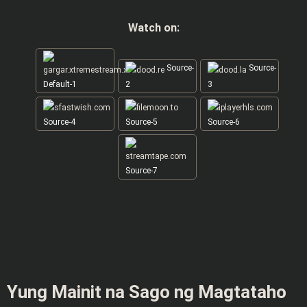
Watch on:
Source-
Source-
Default-1
2
3
Source-4
Source-5
Source-6
Source-7
Yung Mainit na Sago ng Magtataho