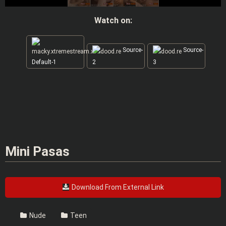
Watch on:
Source-
Source-
Default-1
2
3
Mini Pasas
Download From External Link
Nude
Teen