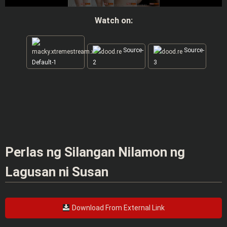
Watch on:
Source-
Source-
Default-1
2
3
Perlas ng Silangan Nilamon ng
Lagusan ni Susan
Download From External Link